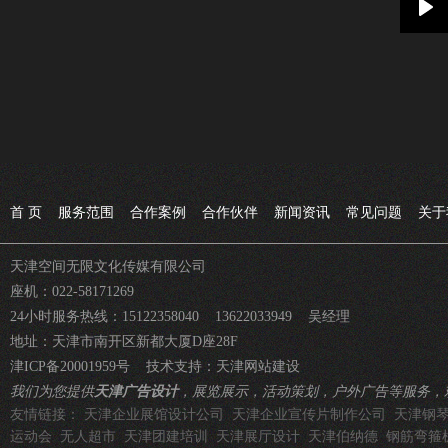
Pla
首 页
服务范围
合作案例
合作伙伴
新闻资讯
常见问题
关于
天津空间无限文化传媒有限公司
座机：022-58171269
24小时服务热线：15122358040 13622033949 吴经理
地址：天津市南开区新都大厦D座28F
津ICP备20001959号
技术支持：
天津网站建设
我们为您提供
天津广告设计
，展览展示，活动策划，户外广告等服务，
友情链接：
天津企业展馆设计公司
天津企业宣传片制作公司
天津钢
运动会
无人超市
天津团建培训
天津展厅设计
天津伯纳德
钢筋弯箍