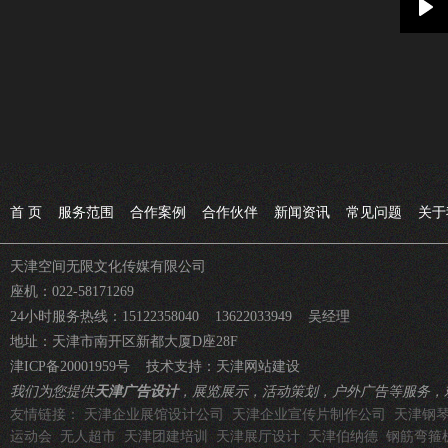
Pla
首 页
服务范围
合作案例
合作伙伴
新闻资讯
常见问题
关于
天津空间无限文化传媒有限公司
座机：022-58171269
24小时服务热线：15122358040 13622033949 吴经理
地址：天津市南开区新都大厦D座28F
津ICP备20001959号
技术支持：
天津网站建设
我们为您提供
天津广告设计
，展览展示，活动策划，户外广告等服务，
友情链接：
天津企业展馆设计公司
天津企业宣传片制作公司
天津钢
运动会
无人超市
天津团建培训
天津展厅设计
天津伯纳德
钢筋弯箍